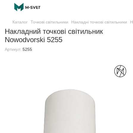
Каталог
Точкові світильники
Накладні точкові світильники
Н
Накладний точкові світильник
Nowodvorski 5255
Артикул:
5255