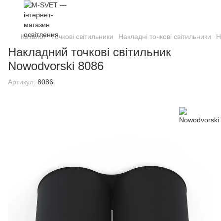
Каталог
Точкові світильники
Накладні точкові світильники
Н
Накладний точкові світильник
Nowodvorski 8086
Артикул:
8086