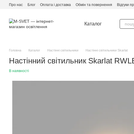
Перейти до основного контенту
Про нас
Блог
Оплата і доставка
Обмін та повернення
Відгуки п
Каталог
Головна
Каталог
Настінні світильники
Настінні світильники Skarlat
Настінний світильник Skarlat RW
В наявності