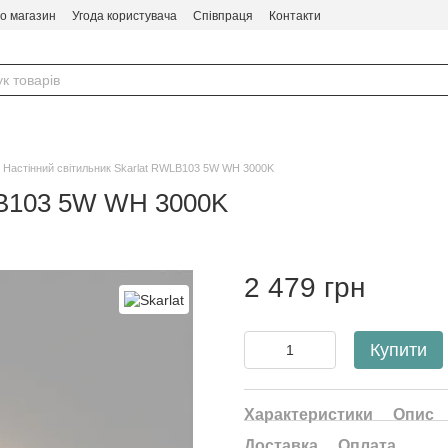
ро магазин
Угода користувача
Співпраця
Контакти
Настінний світильник Skarlat RWLB103 5W WH 3000K
LB103 5W WH 3000K
2 479 грн
Купити
Характеристики
Опис
Доставка
Оплата