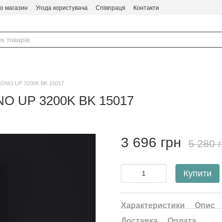
ро магазин
Угода користувача
Співпраця
Контакти
t KONO UP 3200K BK 15017
ONO UP 3200K BK 15017
3 696 грн
5 280 
Купити
Характеристики
Опис
Доставка
Оплата