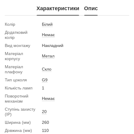
Характеристики
Опис
Колір
Білий
Додатковий
Немає
колір
Вид монтажу
Накладний
Матеріал
Метал
корпусу
Матеріал
Скло
плафону
Тип цоколя
G9
Кількість ламп
1
Поворотний
Немає
механізм
Ступінь захисту
20
(IP)
Ширина (мм)
260
Довжина (мм)
110