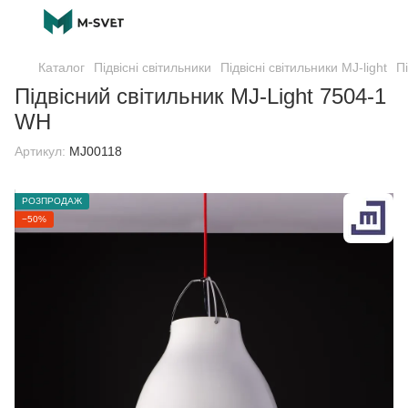
Каталог
Підвісні світильники
Підвісні світильники MJ-light
П
Підвісний світильник MJ-Light 7504-1
WH
Артикул:
MJ00118
РОЗПРОДАЖ
−50%