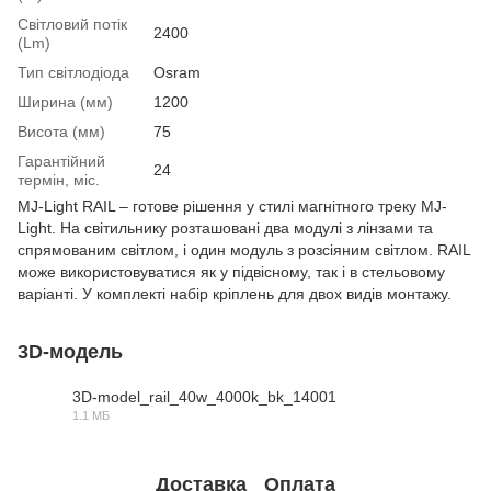
Світловий потік
2400
(Lm)
Тип світлодіода
Osram
Ширина (мм)
1200
Висота (мм)
75
Гарантійний
24
термін, міс.
MJ-Light RAIL – готове рішення у стилі магнітного треку MJ-
Light. На світильнику розташовані два модулі з лінзами та
спрямованим світлом, і один модуль з розсіяним світлом. RAIL
може використовуватися як у підвісному, так і в стельовому
варіанті. У комплекті набір кріплень для двох видів монтажу.
3D-модель
3D-model_rail_40w_4000k_bk_14001
1.1 МБ
RAR
Доставка
Оплата