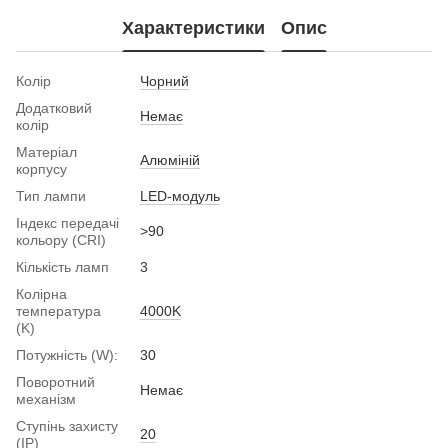
Характеристики
Опис
Колір
Чорний
Додатковий
Немає
колір
Матеріал
Алюміній
корпусу
Тип лампи
LED-модуль
Індекс передачі
>90
кольору (CRI)
Кількість ламп
3
Колірна
температура
4000K
(K)
Потужність (W):
30
Поворотний
Немає
механізм
Ступінь захисту
20
(IP)