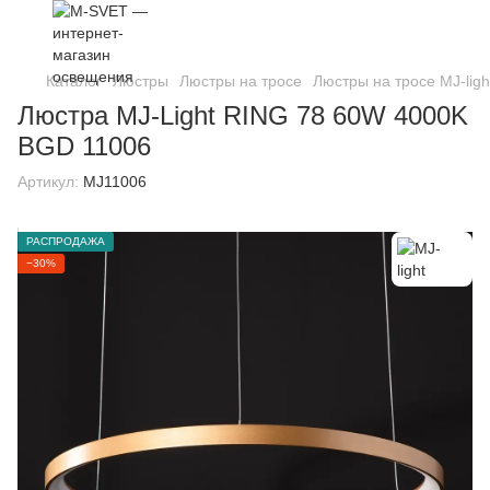
Каталог
Люстры
Люстры на тросе
Люстры на тросе MJ-ligh
Люстра MJ-Light RING 78 60W 4000K
BGD 11006
Артикул:
MJ11006
РАСПРОДАЖА
−30%