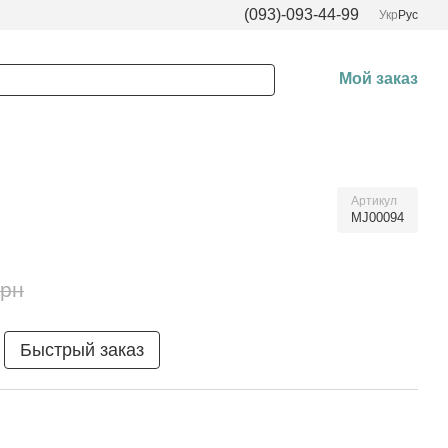
(093)-093-44-99
Укр
Рус
Мой заказ
Артикул
MJ00094
грн
Быстрый заказ