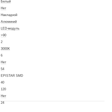
Белый
Нет
Накладной
Алюминий
LED-модуль
>90
2
3000K
6
Нет
54
EPISTAR SMD
40
120
Нет
24