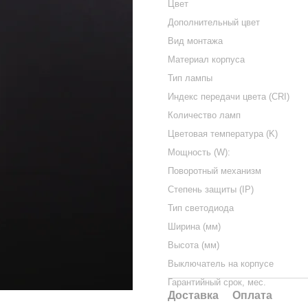
Цвет
Дополнительный цвет
Вид монтажа
Материал корпуса
Тип лампы
Индекс передачи цвета (CRI)
Количество ламп
Цветовая температура (K)
Мощность (W):
Поворотный механизм
Степень защиты (IP)
Тип светодиода
Ширина (мм)
Высота (мм)
Выключатель на корпусе
Гарантийный срок, мес.
Доставка
Оплата