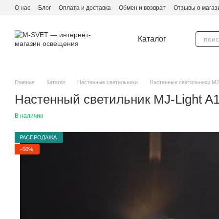
Перейти к основному контенту
О нас
Блог
Оплата и доставка
Обмен и возврат
Отзывы о магаз
Каталог
Главная
Каталог
Настенные светильники
Настенные светильники MJ-
Настенный светильник MJ-Light A
В наличии
РАСПРОДАЖА
−50%