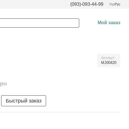
(093)-093-44-99
Укр
Рус
Мой заказ
Артикул
MJ00420
грн
Быстрый заказ