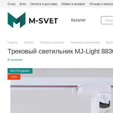
Перейти к основному контенту
О нас
Блог
Оплата и доставка
Обмен и возврат
Отзывы о магаз
Каталог
Главная
Каталог
Трековые системы
Трековые светильники
Треко
Трековый светильник MJ-Light 88
В наличии
РАСПРОДАЖА
−50%