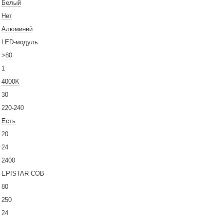
Белый
Нет
Алюминий
LED-модуль
>80
1
4000K
30
220-240
Есть
20
24
2400
EPISTAR COB
80
250
24