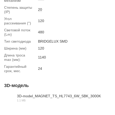
механизм
Степень защиты
20
(IP)
Угол
120
рассеивания (°)
Световой поток
480
(Lm)
Тип светодиода
BRIDGELUX SMD
Ширина (мм)
120
Длина троса
1140
max (мм):
Гарантийный
24
срок, мес.
3D-модель
3D-model_MAGNET_TS_HL7743_6W_SBK_3000K
1.1 МБ
RAR