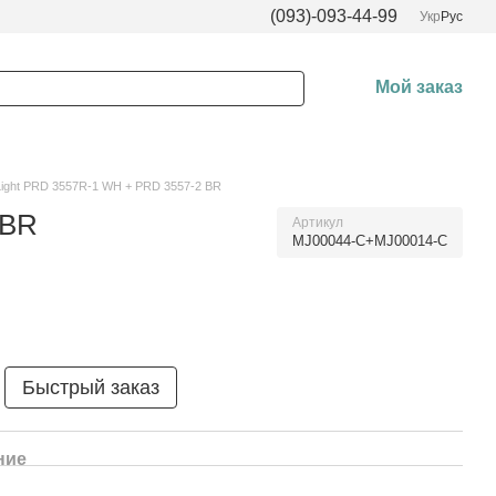
(093)-093-44-99
Укр
Рус
Мой заказ
Light PRD 3557R-1 WH + PRD 3557-2 BR
 BR
Артикул
MJ00044-C+MJ00014-C
Быстрый заказ
ние