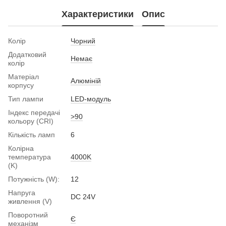
Характеристики
Опис
Колір
Чорний
Додатковий
Немає
колір
Матеріал
Алюміній
корпусу
Тип лампи
LED-модуль
Індекс передачі
>90
кольору (CRI)
Кількість ламп
6
Колірна
температура
4000K
(K)
Потужність (W):
12
Напруга
DC 24V
живлення (V)
Поворотний
Є
механізм