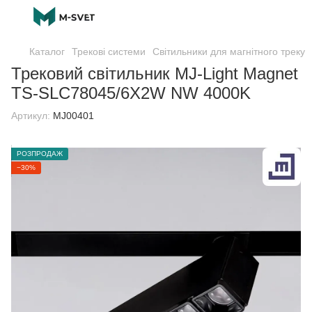
Каталог
Трекові системи
Світильники для магнітного треку
Трековий світильник MJ-Light Magnet
TS-SLC78045/6X2W NW 4000K
Артикул:
MJ00401
РОЗПРОДАЖ
−30%